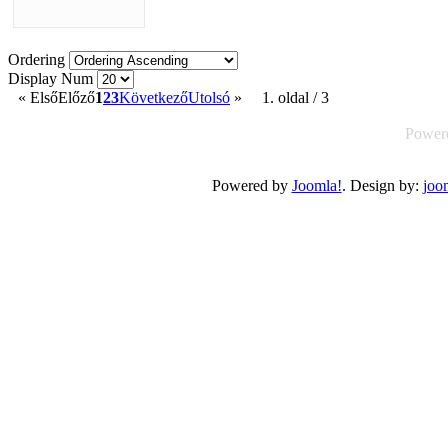
Ordering
Display Num
«
Első
Előző
1
2
3
Következő
Utolsó
»
1. oldal / 3
Power
Powered by
Joomla!
. Design by:
joom