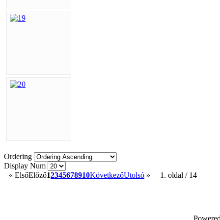
Ordering
Display Num
«
Első
Előző
1
2
3
4
5
6
7
8
9
10
Következő
Utolsó
»
1. oldal / 14
Powere