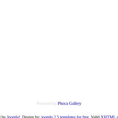
Powered by
Phoca
Gallery
d by
Joomla!
. Design by:
joomla 2.5 templates for free
Valid
XHTML