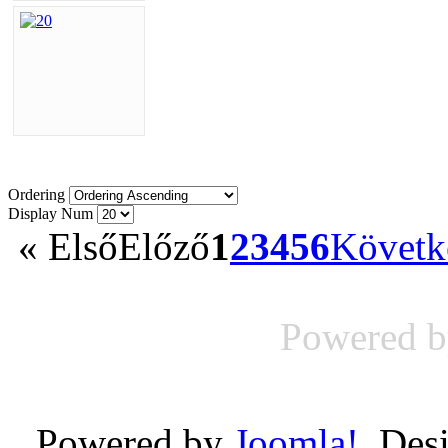
Ordering
Display Num
«
Első
Előző
1
2
3
4
5
6
Követk
Powered 
Powered by
Joomla!
. Des