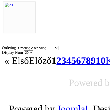
Ordering
Display Num
«
Első
Előző
1
2
3
4
5
6
7
8
9
10
Powered 
Powered by
Joomla!
. Des