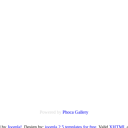
Powered by
Phoca
Gallery
d by
Joomla!
. Design by:
joomla 2.5 templates for free
Valid
XHTML