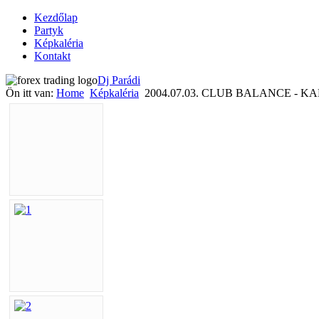
Kezdőlap
Partyk
Képkaléria
Kontakt
Dj Parádi
Ön itt van:
Home
Képkaléria
2004.07.03. CLUB BALANCE - K