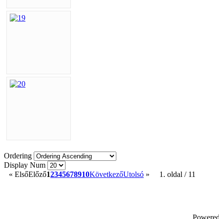
Ordering
Display Num
«
Első
Előző
1
2
3
4
5
6
7
8
9
10
Következő
Utolsó
»
1. oldal / 11
Powere